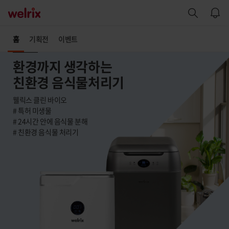
선택됨
홈
기획전
이벤트
일시불
홈
환경까지 생각하는
탭
친환경 음식물처리기
내
용
시
웰릭스 클린 바이오
작
# 특허 미생물
# 24시간 안에 음식물 분해
# 친환경 음식물 처리기