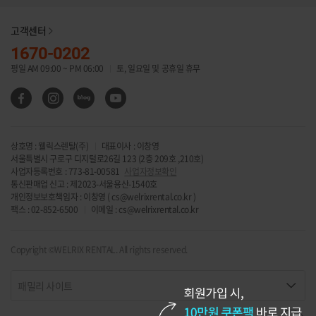
고객센터
1670-0202
평일 AM 09:00 ~ PM 06:00
토, 일요일 및 공휴일 휴무
인
블
유
페
스
로
튜
이
타
그
브
스
그
채
북
상호명 : 웰릭스렌탈(주)
대표이사 : 이창영
램
널
서울특별시 구로구 디지털로26길 123 (2층 209호 ,210호)
사업자등록번호 : 773-81-00581
사업자정보확인
통신판매업 신고 : 제2023-서울용산-1540호
개인정보보호책임자 : 이창영 (
cs@welrixrental.co.kr
)
팩스 : 02-852-6500
이메일 :
cs@welrixrental.co.kr
Copyright ©WELRIX RENTAL. All rights reserved.
패밀리 사이트